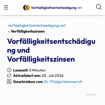
☰
vorfaelligkeitsentschaedigung.net
Vorfälligkeitszinsen
Vorfälligkeitsentschädigu
ng und
Vorfälligkeitszinsen
Lesezeit:
5 Minuten
Aktualisiert am:
20. Juli 2026
Geschrieben von:
Dr. Philipp Hammerich