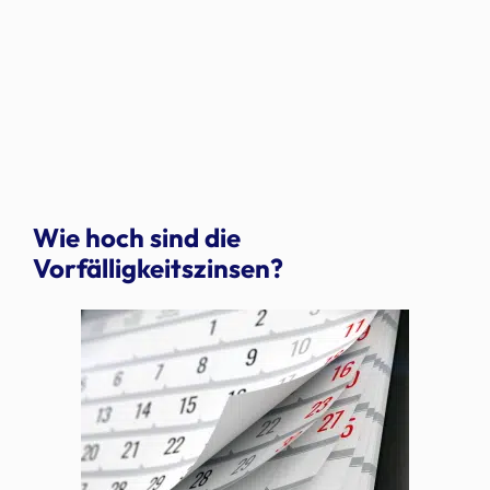
Wie hoch sind die
Vorfälligkeitszinsen?