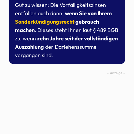
Gut zu wissen: Die Vorfälligkeitszinsen
entfallen auch dann,
wenn Sie von Ihrem
Sonderkündigungsrecht
gebrauch
machen
. Dieses steht Ihnen laut § 489 BGB
zu, wenn
zehn Jahre seit der vollständigen
Auszahlung
der Darlehenssumme
vergangen sind.