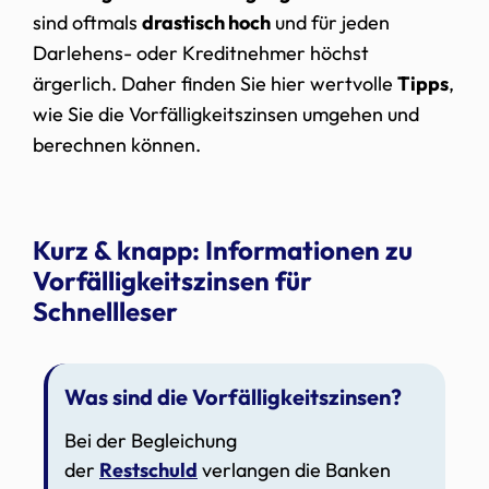
sind oftmals
drastisch hoch
und für jeden
Darlehens- oder Kreditnehmer höchst
ärgerlich. Daher finden Sie hier wertvolle
Tipps
,
wie Sie die Vorfälligkeitszinsen umgehen und
berechnen können.
Kurz & knapp: Informationen zu
Vorfälligkeitszinsen für
Schnellleser
Was sind die Vorfälligkeitszinsen?
Bei der Begleichung
der
Restschuld
verlangen die Banken