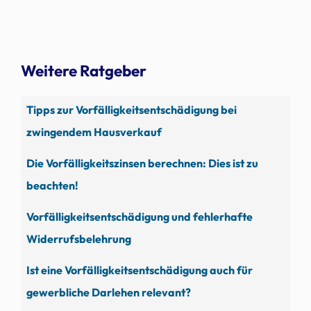
Weitere Ratgeber
Tipps zur Vorfälligkeitsentschädigung bei
zwingendem Hausverkauf
Die Vorfälligkeitszinsen berechnen: Dies ist zu
beachten!
Vorfälligkeitsentschädigung und fehlerhafte
Widerrufsbelehrung
Ist eine Vorfälligkeitsentschädigung auch für
gewerbliche Darlehen relevant?