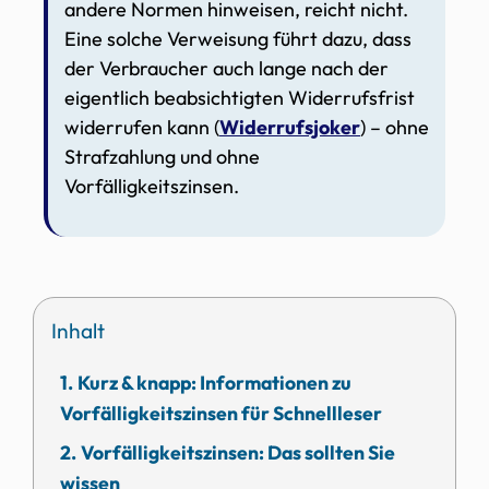
andere Normen hinweisen, reicht nicht.
Eine solche Verweisung führt dazu, dass
der Verbraucher auch lange nach der
eigentlich beabsichtigten Widerrufsfrist
widerrufen kann (
Widerrufsjoker
) – ohne
Strafzahlung und ohne
Vorfälligkeitszinsen.
Inhalt
Kurz & knapp: Informationen zu
Vorfälligkeitszinsen für Schnellleser
Vorfälligkeitszinsen: Das sollten Sie
wissen