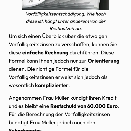
Vorfälligkeitsentschädigung: Wie hoch
diese ist, hängt unter anderem von der
Restlaufzeit ab.
Um sich einen Überblick über die etwaigen
Vorfälligkeitszinsen zu verschaffen, können Sie
diese
einfache Rechnung
durchführen. Diese
Formel kann Ihnen jedoch nur zur
Orientierung
dienen. Die richtige Formel für die
Vorfälligkeitszinsen erweist sich jedoch als
wesentlich
komplizierter
.
Angenommen Frau Müller kündigt ihren Kredit
und es bleibt eine
Restschuld von 60.000 Euro
.
Für die Berechnung der Vorfälligkeitszinsen
benötigt Frau Müller jedoch noch den
Schadenszins
.