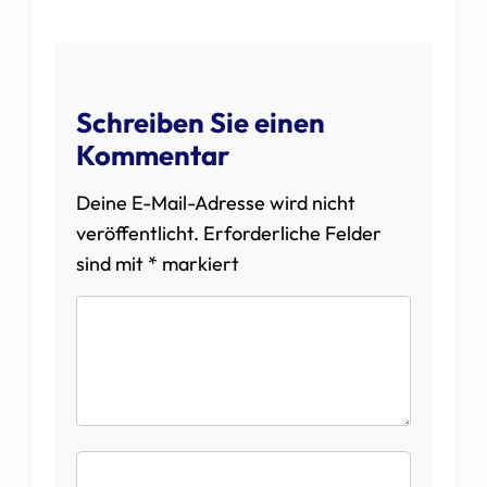
Schreiben Sie einen
Kommentar
Deine E-Mail-Adresse wird nicht
veröffentlicht.
Erforderliche Felder
sind mit
*
markiert
Kommentar
Name