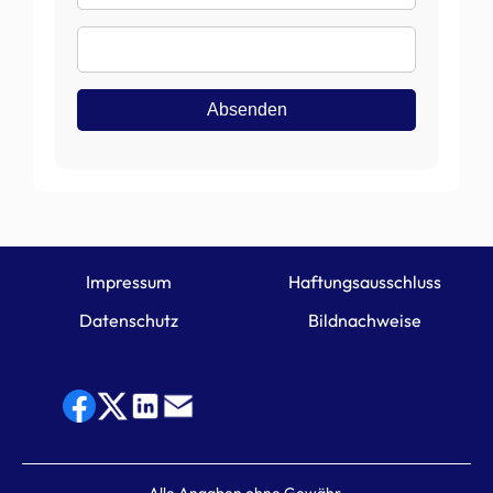
E-
Mail
Absenden
Impressum
Haftungsausschluss
Datenschutz
Bildnachweise
Alle Angaben ohne Gewähr.