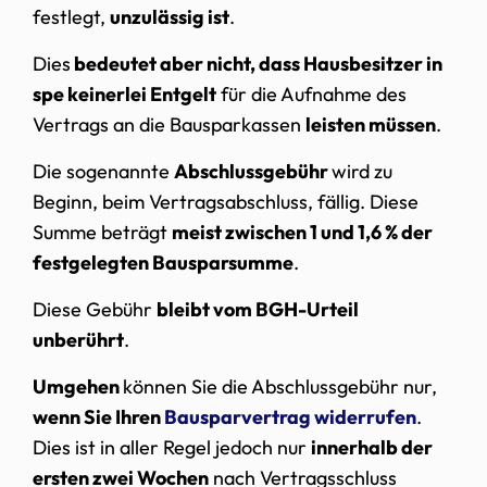
festlegt,
unzulässig ist
.
Dies
bedeutet aber nicht, dass Hausbesitzer in
spe keinerlei Entgelt
für die Aufnahme des
Vertrags an die Bausparkassen
leisten müssen
.
Die sogenannte
Abschlussgebühr
wird zu
Beginn, beim Vertragsabschluss, fällig. Diese
Summe beträgt
meist zwischen 1 und 1,6 % der
festgelegten Bausparsumme
.
Diese Gebühr
bleibt vom BGH-Urteil
unberührt
.
Umgehen
können Sie die Abschlussgebühr nur,
wenn Sie Ihren
Bausparvertrag widerrufen
.
Dies ist in aller Regel jedoch nur
innerhalb der
ersten zwei Wochen
nach Vertragsschluss