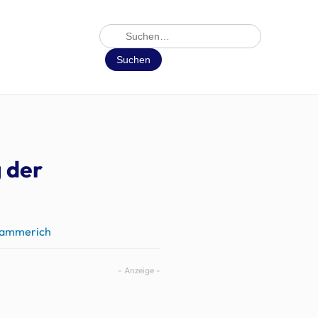
Suche
Suchen
 der
 Hammerich