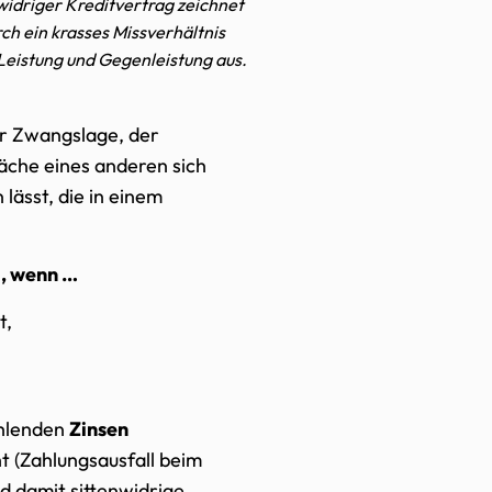
nwidriger Kreditvertrag zeichnet
rch ein krasses Missverhältnis
Leistung und Gegenleistung aus.
er Zwangslage, der
äche eines anderen sich
lässt, die in einem
g, wenn …
t,
ahlenden
Zinsen
t (Zahlungsausfall beim
nd damit sittenwidrige