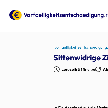
vorfaelligkeitsentschaedigung
Sittenwidrige 
Lesezeit:
5 Minuten
Ak
In Deutschland gilt die
Vertr