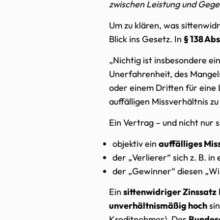
zwischen Leistung und Gege
Um zu klären, was sittenwidr
Blick ins Gesetz. In
§ 138 Ab
„Nichtig ist insbesondere e
Unerfahrenheit, des Mangel
oder einem Dritten für eine
auffälligen Missverhältnis z
Ein Vertrag – und nicht nur 
objektiv ein
auffälliges Mis
der „Verlierer“ sich z. B. in
der „Gewinner“ diesen „Wi
Ein
sittenwidriger Zinssatz
unverhältnismäßig hoch
sin
Kreditnehmer). Der
Bundes