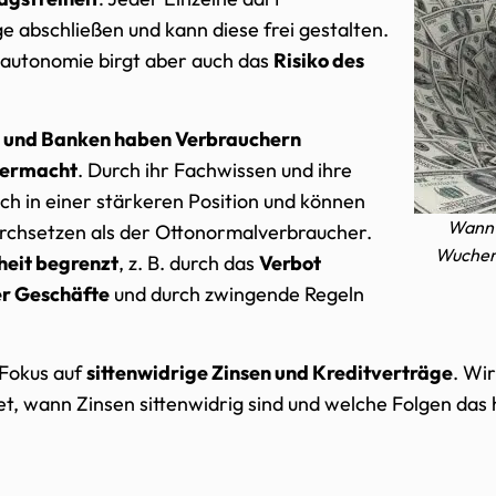
e abschließen und kann diese frei gestalten.
tautonomie birgt aber auch das
Risiko des
und Banken haben Verbrauchern
bermacht
. Durch ihr Fachwissen und ihre
ich in einer stärkeren Position und können
Wann 
urchsetzen als der Ottonormalverbraucher.
Wucherz
heit begrenzt
, z. B. durch das
Verbot
er Geschäfte
und durch zwingende Regeln
 Fokus auf
sittenwidrige Zinsen und Kreditverträge
. Wi
t, wann Zinsen sittenwidrig sind und welche Folgen das 