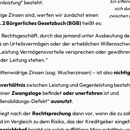
Ein sitte
nleistung
“ besteht.
sich du
ige Zinsen sind, werfen wir zunächst einen
zwischen 
s. 2 Bürgerliches Gesetzbuch (BGB)
heißt es:
in Rechtsgeschäft, durch das jemand unter Ausbeutung d
s an Urteilsvermögen oder der erheblichen Willensschw
 Leistung Vermögensvorteile versprechen oder gewähren 
u der Leitung stehen.“
sittenwidrige Zinsen (sog. Wucherzinsen) – ist also
nichti
sverhältnis
zwischen Leistung und Gegenleistung besteh
 einer
Zwangslage
befindet
oder unerfahren
ist und
llensbildungs-Defekt“
ausnutzt
.
liegt nach der
Rechtsprechung
dann vor, wenn die zu z
d im Vergleich zu dem Risiko, das der Kreditgeber eingeh
gerichtshof
bejaht ein solch auffälliges Missverhältnis u