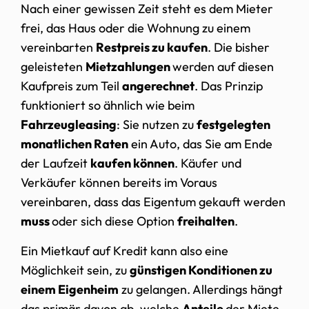
Nach einer gewissen Zeit steht es dem Mieter
frei, das Haus oder die Wohnung zu einem
vereinbarten
Restpreis zu kaufen
. Die bisher
geleisteten
Mietzahlungen
werden auf diesen
Kaufpreis zum Teil
angerechnet
. Das Prinzip
funktioniert so ähnlich wie beim
Fahrzeugleasing
: Sie nutzen zu
festgelegten
monatlichen Raten
ein Auto, das Sie am Ende
der Laufzeit
kaufen können
. Käufer und
Verkäufer können bereits im Voraus
vereinbaren, dass das Eigentum gekauft werden
muss
oder sich diese Option
freihalten
.
Ein Mietkauf auf Kredit kann also eine
Möglichkeit sein, zu
günstigen Konditionen zu
einem Eigenheim
zu gelangen. Allerdings hängt
das primär davon ab, welche
Anteile
der Miete