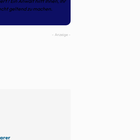
rt? Ein Anwalt hilft Ihnen, Ihr
cht geltend zu machen.
parer