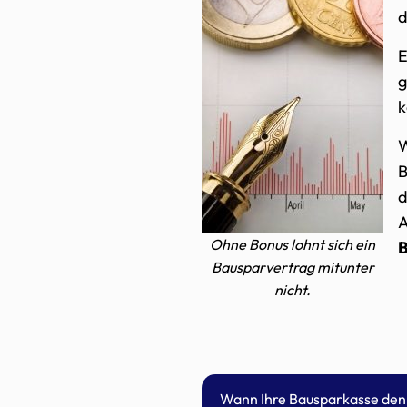
d
E
g
k
W
B
d
A
Ohne Bonus lohnt sich ein
B
Bausparvertrag mitunter
nicht.
Wann Ihre Bausparkasse de