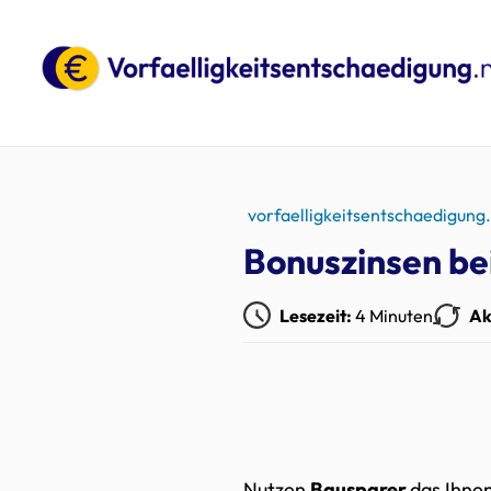
vorfaelligkeitsentschaedigung
Bonuszinsen be
Lesezeit:
4 Minuten
Ak
Nutzen
Bausparer
das Ihne