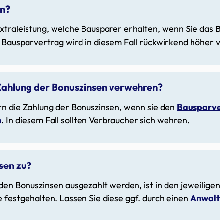
en?
Extraleistung, welche Bausparer erhalten, wenn Sie das 
ausparvertrag wird in diesem Fall rückwirkend höher ve
Zahlung der Bonuszinsen verwehren?
n die Zahlung der Bonuszinsen, wenn sie den
Bausparve
n
. In diesem Fall sollten Verbraucher sich wehren.
sen zu?
n Bonuszinsen ausgezahlt werden, ist in den jeweilig
 festgehalten. Lassen Sie diese ggf. durch einen
Anwalt