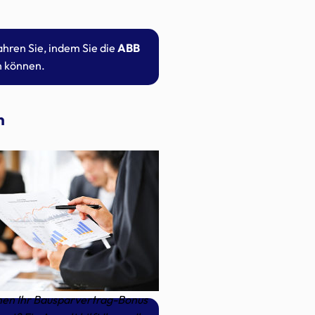
hren Sie, indem Sie die
ABB
n können.
n
nen Ihr Bausparvertrag-Bonus