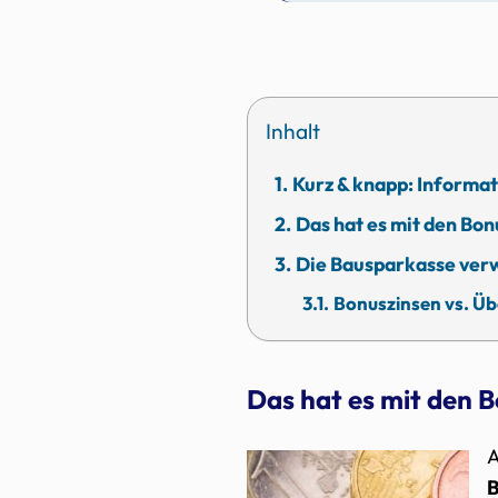
Inhalt
Kurz & knapp: Informat
Das hat es mit den Bon
Die Bausparkasse verw
Bonuszinsen vs. Ü
Das hat es mit den 
A
B