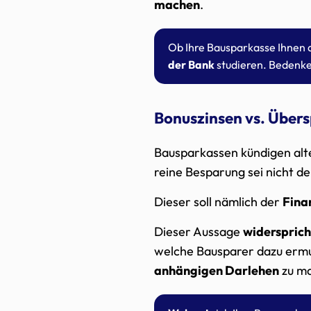
machen
.
Ob Ihre Bausparkasse Ihnen 
der Bank
studieren. Bedenken
Bonuszinsen vs. Über
Bausparkassen kündigen alt
reine Besparung sei nicht d
Dieser soll nämlich der
Fina
Dieser Aussage
widerspric
welche Bausparer dazu ermu
anhängigen Darlehen
zu ma