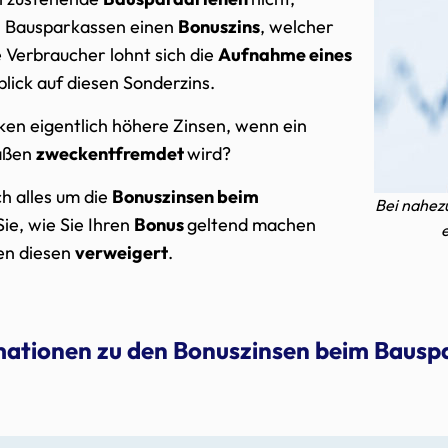
en Bausparkassen einen
Bonuszins
, welcher
le Verbraucher lohnt sich die
Aufnahme eines
blick auf diesen Sonderzins.
ken eigentlich höhere Zinsen, wenn ein
aßen
zweckentfremdet
wird?
h alles um die
Bonuszinsen beim
Bei nahez
Sie, wie Sie Ihren
Bonus
geltend machen
en diesen
verweigert
.
mationen zu den Bonuszinsen beim Bausp