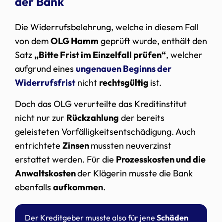
der Bank
Die Widerrufsbelehrung, welche in diesem Fall
von dem
OLG Hamm
geprüft wurde, enthält den
Satz
„Bitte Frist im Einzelfall prüfen“
, welcher
aufgrund eines
ungenauen Beginns der
Widerrufsfrist
nicht
rechtsgültig
ist.
Doch das OLG verurteilte das Kreditinstitut
nicht nur zur
Rückzahlung
der bereits
geleisteten Vorfälligkeitsentschädigung. Auch
entrichtete
Zinsen
mussten neuverzinst
erstattet werden. Für die
Prozesskosten und die
Anwaltskosten
der Klägerin musste die Bank
ebenfalls
aufkommen
.
Der Kreditgeber musste also für jene
Schäden