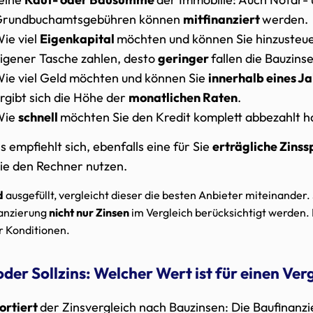
rundbuchamtsgebühren können
mitfinanziert
werden.
ie viel
Eigenkapital
möchten und können Sie hinzusteue
igener Tasche zahlen, desto
geringer
fallen die Bauzins
ie viel Geld möchten und können Sie
innerhalb eines J
rgibt sich die Höhe der
monatlichen Raten
.
Wie
schnell
möchten Sie den Kredit komplett abbezahlt 
s empfiehlt sich, ebenfalls eine für Sie
erträgliche Zins
ie den Rechner nutzen.
d
ausgefüllt, vergleicht dieser die besten Anbieter miteinander. S
nanzierung
nicht nur Zinsen
im Vergleich berücksichtigt werden. 
r Konditionen.
oder Sollzins: Welcher Wert ist für einen Ver
ortiert
der Zinsvergleich nach Bauzinsen: Die Baufinanz