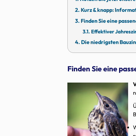
Kurz & knapp: Informat
Finden Sie eine passen
Effektiver Jahreszin
Die niedrigsten Bauzin
Finden Sie eine pas
V
n
Ü
B
r