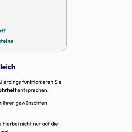
nt?
steine
leich
llerdings funktionieren Sie
hrheit
entsprechen.
n
Ihrer gewünschten
hierbei nicht nur auf die
 und