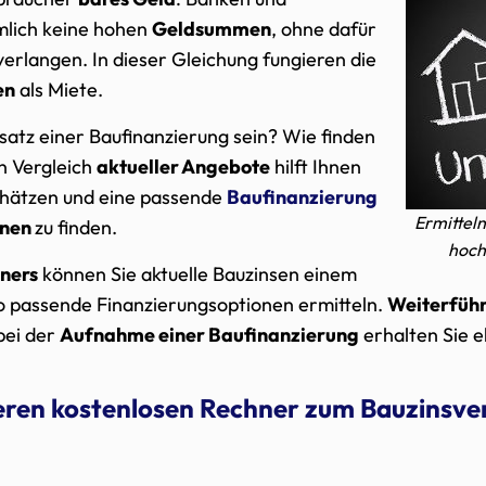
ämlich keine hohen
Geldsummen
, ohne dafür
verlangen. In dieser Gleichung fungieren die
en
als Miete.
satz einer Baufinanzierung sein? Wie finden
in Vergleich
aktueller Angebote
hilft Ihnen
chätzen und eine passende
Baufinanzierung
Ermitteln
onen
zu finden.
hoch 
ners
können Sie aktuelle Bauzinsen einem
o passende Finanzierungsoptionen ermitteln.
Weiterfüh
bei der
Aufnahme einer Baufinanzierung
erhalten Sie e
seren kostenlosen Rechner zum Bauzinsver