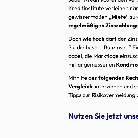
Kreditinstitute verleihen n
gewissermaßen
„Miete“
zu 
regelmäßigen Zinszahlung
Doch
wie hoch
darf der Zins
Sie die besten Bauzinsen? E
dabei, die Marktlage einzus
mit angemessenen
Konditi
Mithilfe des
folgenden Rech
Vergleich
unterziehen und s
Tipps zur Risikovermeidung 
Nutzen Sie jetzt un