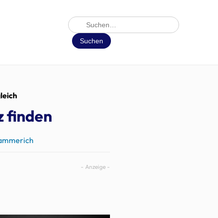
Suche
Suchen
leich
z finden
Hammerich