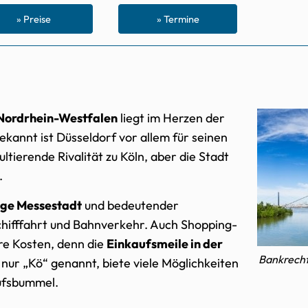
» Preise
» Termine
Nordrhein-Westfalen
liegt im Herzen der
ekannt ist Düsseldorf vor allem für seinen
ltierende Rivalität zu Köln, aber die Stadt
.
ige Messestadt
und bedeutender
hifffahrt und Bahnverkehr. Auch Shopping-
re Kosten, denn die
Einkaufsmeile in der
Bankrecht
ll nur „Kö“ genannt, biete viele Möglichkeiten
aufsbummel.