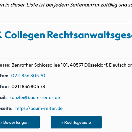
 in dieser Liste ist bei jedem Seitenaufruf zufällig und s
& Collegen Rechtsanwaltsges
esse:
Benrather Schlossallee 101, 40597 Düsseldorf, Deutschla
efon
0211 836 805 70
efax
0211 836 805 78
ail
kanzlei@baum-reiter.de
seite
https://baum-reiter.de
» Bewertungen
» Rechtsgebiete